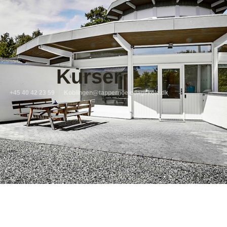
Kurser
+45 40 42 23 59
Koblingen@tappernoejedagskole.dk