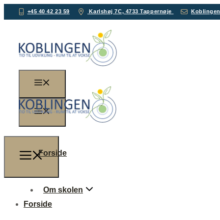
+45 40 42 23 59
Karlshøj 7C, 4733 Tappernøje
Koblinge
Forside
Om skolen
Forside